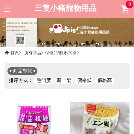
0
三隻小豬寵物用品
首頁
所有商品
保健品/磨牙/間食
▾ 商品導覽 ▾
排序方式：
熱門度
新上架
價格低
價格高