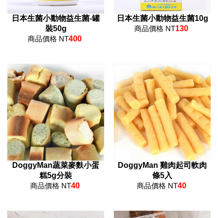
日本生菌小動物益生菌-罐
日本生菌小動物益生菌10g
裝50g
商品價格 NT
130
商品價格 NT
400
DoggyMan蔬菜麥麩小蛋
DoggyMan 雞肉起司軟肉
糕5g分裝
條5入
商品價格 NT
40
商品價格 NT
40