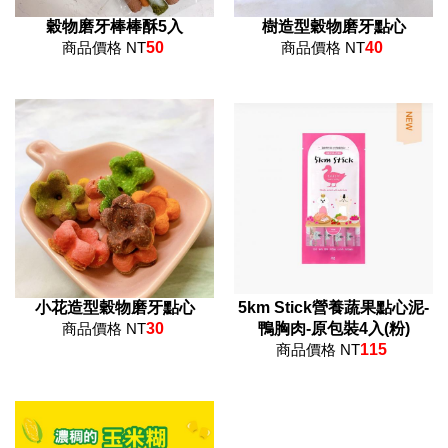
穀物磨牙棒棒酥5入
樹造型穀物磨牙點心
商品價格 NT
50
商品價格 NT
40
小花造型穀物磨牙點心
5km Stick營養蔬果點心泥-
商品價格 NT
30
鴨胸肉-原包裝4入(粉)
商品價格 NT
115