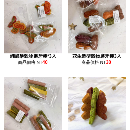
蝴蝶酥穀物磨牙棒*3入
花生造型穀物磨牙棒3入
商品價格 NT
40
商品價格 NT
30