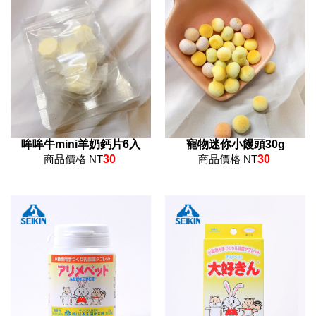
哞哞牛mini羊奶鈣片6入
寵物迷你小饅頭30g
商品價格 NT
30
商品價格 NT
30