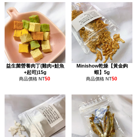
益生菌營養肉丁(雞肉+鮭魚
Minishow乾燥【黃金鉤
+起司)15g
蝦】5g
商品價格 NT
50
商品價格 NT
50