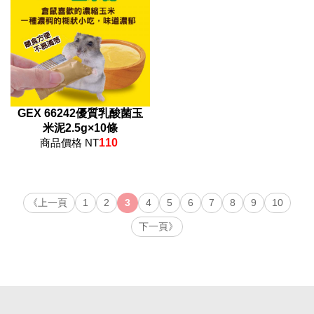
GEX 66242優質乳酸菌玉
米泥2.5g×10條
商品價格 NT
110
《上一頁
1
2
3
4
5
6
7
8
9
10
下一頁》