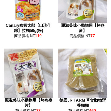
Canary哈姆太郎【山珍什
麗滋美味小動物用【烤燕
錦】拉麵50g(粉)
麥】
商品價格 NT
110
商品價格 NT
77
麗滋美味小動物用【烤燕麥
德國JR FARM 草食動物營
片】
養糊糊
商品價格 NT
77
商品價格 NT
460