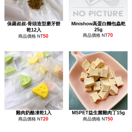
保羅叔叔-骨頭造型磨牙餅
Minishow高蛋白麵包蟲乾
25g
乾12入
商品價格 NT
70
商品價格 NT
50
雞肉奶酪凍乾1入
MSPET益生菌雞肉丁15g
商品價格 NT
20
商品價格 NT
50