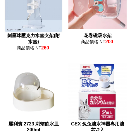
刺星球壓克力水壺支架(附
花卷磁吸水架
水壺)
商品價格 NT
200
商品價格 NT
260
麗利寶 2723 刺蝟飲水皿
GEX 兔兔濾水神器專用濾
200ml
芯-2入