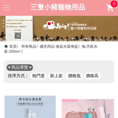
0
三隻小豬寵物用品
首頁
所有商品
擴充用品-食盆水器便盆
兔/天飲水
器-200ml↑
▾ 商品導覽 ▾
排序方式：
熱門度
新上架
價格低
價格高