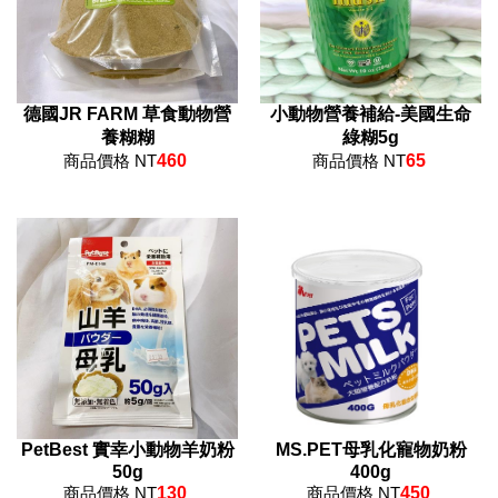
德國JR FARM 草食動物營
小動物營養補給-美國生命
養糊糊
綠糊5g
商品價格 NT
460
商品價格 NT
65
PetBest 實幸小動物羊奶粉
MS.PET母乳化寵物奶粉
50g
400g
商品價格 NT
130
商品價格 NT
450