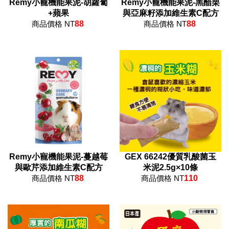
Remy小寵機能果泥-胡蘿蔔
Remy小寵機能果泥-黑醋栗
+蘋果
與亞麻籽添加維生素C配方
商品價格 NT
88
商品價格 NT
88
Remy小寵機能果泥-蔓越莓
GEX 66242優質乳酸菌玉
與歐芹添加維生素C配方
米泥2.5g×10條
商品價格 NT
88
商品價格 NT
110