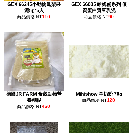
GEX 66245小動物鳳梨果
GEX 66085 哈姆蛋系列 優
泥5g*6入
質蛋白質豆乳泥
商品價格 NT
110
商品價格 NT
90
德國JR FARM 食穀動物營
Mihishow 羊奶粉 70g
養糊糊
商品價格 NT
120
商品價格 NT
460