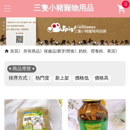
0
三隻小豬寵物用品
首頁
所有商品
保健品/磨牙/間食
奶粉、營養粉、果泥
▾ 商品導覽 ▾
排序方式：
熱門度
新上架
價格低
價格高