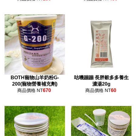
BOTH寵物山羊奶粉G-
咕嘰蹦蹦 長胖穀多多養生
200(寵物營養補充劑)
濃湯20g
商品價格 NT
670
商品價格 NT
60