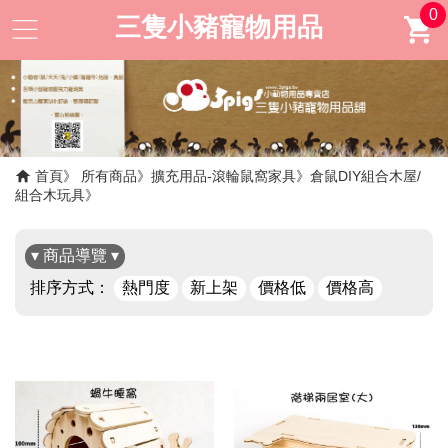
0
三隻小豬寵物用品
首頁
所有商品
擴充用品-滾輪鼠窩家具
倉鼠DIY組合木屋/
組合木玩具
▾ 商品導覽 ▾
排序方式：
熱門度
新上架
價格低
價格高