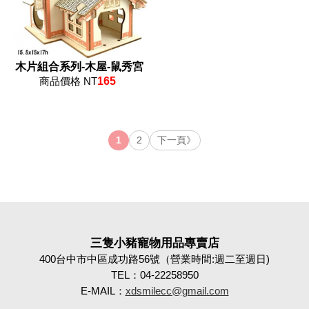
木片組合系列-木屋-鼠秀宮
商品價格 NT
165
1
2
下一頁》
三隻小豬寵物用品專賣店
400台中市中區成功路56號（營業時間:週二至週日)
TEL：04-22258950
E-MAIL：
xdsmilecc@gmail.com