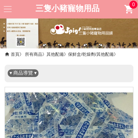
0
三隻小豬寵物用品
✖
首頁
所有商品
其他配備
保鮮盒/乾燥劑/其他配備
▾ 商品導覽 ▾