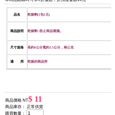
品名
乾燥劑(1包1元)
商品說明
乾燥劑~防止商品潮濕。
尺寸規格
長約6公分寬約3.5公分，兩公克
適 用
乾燥的商品旁
$ 11
商品價格 NT
商品庫存：
正常供貨
購買數量：